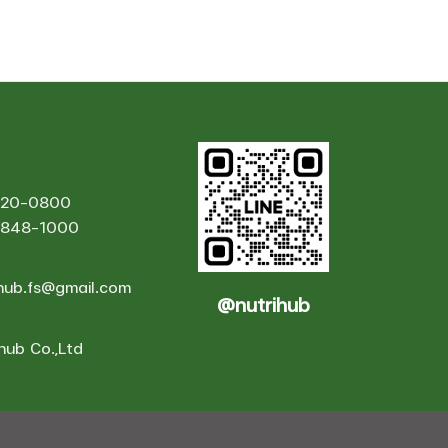
420-0800
-848-1000
ihub.fs@gmail.com
@nutrihub
hub Co.,Ltd