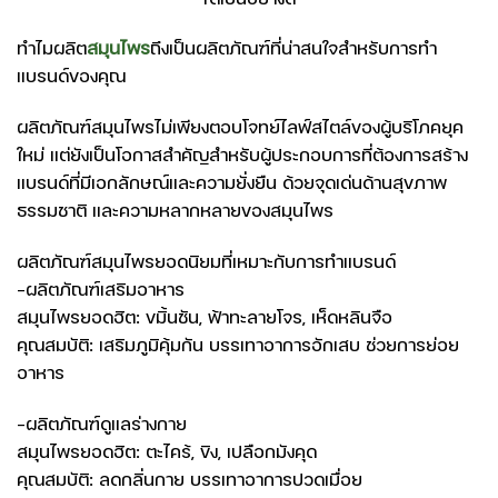
ทำไมผลิต
สมุนไพร
ถึงเป็นผลิตภัณฑ์ที่น่าสนใจสำหรับการทำ
แบรนด์ของคุณ
ผลิตภัณฑ์สมุนไพรไม่เพียงตอบโจทย์ไลฟ์สไตล์ของผู้บริโภคยุค
ใหม่ แต่ยังเป็นโอกาสสำคัญสำหรับผู้ประกอบการที่ต้องการสร้าง
แบรนด์ที่มีเอกลักษณ์และความยั่งยืน ด้วยจุดเด่นด้านสุขภาพ
ธรรมชาติ และความหลากหลายของสมุนไพร
ผลิตภัณฑ์สมุนไพรยอดนิยมที่เหมาะกับการทำแบรนด์
-ผลิตภัณฑ์เสริมอาหาร
สมุนไพรยอดฮิต: ขมิ้นชัน, ฟ้าทะลายโจร, เห็ดหลินจือ
คุณสมบัติ: เสริมภูมิคุ้มกัน บรรเทาอาการอักเสบ ช่วยการย่อย
อาหาร
-ผลิตภัณฑ์ดูแลร่างกาย
สมุนไพรยอดฮิต: ตะไคร้, ขิง, เปลือกมังคุด
คุณสมบัติ: ลดกลิ่นกาย บรรเทาอาการปวดเมื่อย